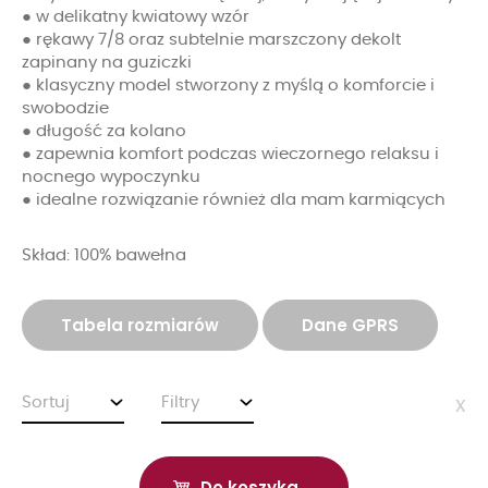
● w delikatny kwiatowy wzór
● rękawy 7/8 oraz subtelnie marszczony dekolt
zapinany na guziczki
● klasyczny model stworzony z myślą o komforcie i
swobodzie
● długość za kolano
● zapewnia komfort podczas wieczornego relaksu i
nocnego wypoczynku
● idealne rozwiązanie również dla mam karmiących
Skład: 100% bawełna
Tabela rozmiarów
Dane GPRS
Sortuj
Filtry
x
Do koszyka