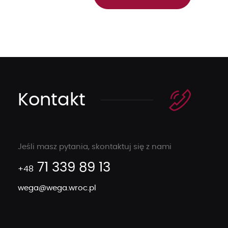
Kontakt
Jeśli masz pytania, skontaktuj się z nami
71 339 89 13
+48
wega@wega.wroc.pl