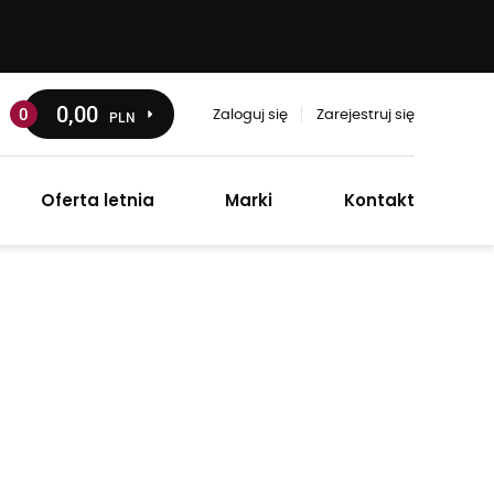
0
,00
0
PLN
Zaloguj się
Zarejestruj się
Oferta letnia
Marki
Kontakt