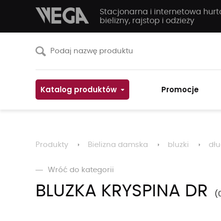
Stacjonarna i internetowa hur
bielizny, rajstop i odzieży
Katalog produktów
Promocje
Produkty
Bielizna damska
bluzki
dłu
Wróć do kategorii
BLUZKA KRYSPINA DR