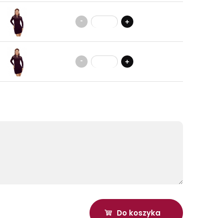
-
+
-
+