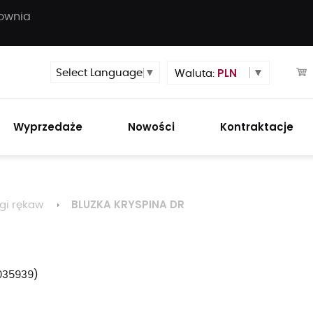
townia
PLN
Select Language
▼
Waluta:
Wyprzedaże
Nowości
Kontraktacje
BLUZKA KRYSPINA DR
gi rękaw
035939