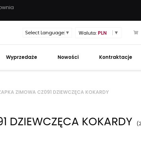
townia
PLN
Select Language
▼
Waluta:
Wyprzedaże
Nowości
Kontraktacje
ZAPKA ZIMOWA CZ091 DZIEWCZĘCA KOKARDY
91 DZIEWCZĘCA KOKARDY