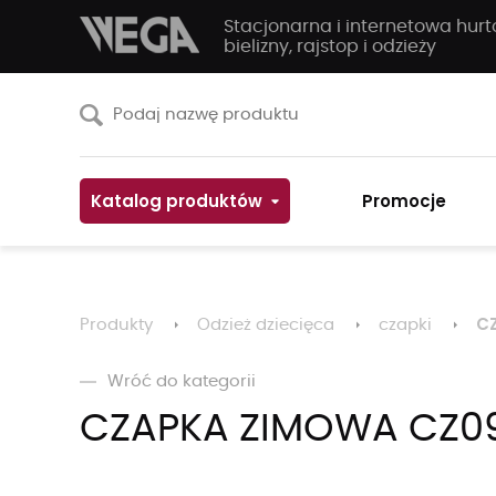
Stacjonarna i internetowa hur
bielizny, rajstop i odzieży
Katalog produktów
Promocje
C
Produkty
Odzież dziecięca
czapki
Wróć do kategorii
CZAPKA ZIMOWA CZ0