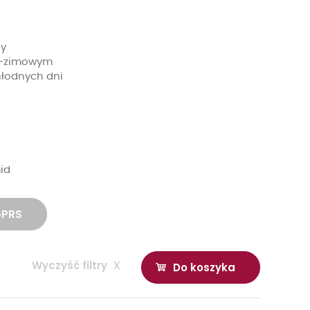
dy
no-zimowym
hłodnych dni
mid
GPRS
Wyczyść filtry
x
Do koszyka