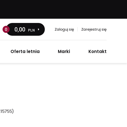
0
,00
0
PLN
Zaloguj się
Zarejestruj się
Oferta letnia
Marki
Kontakt
215755