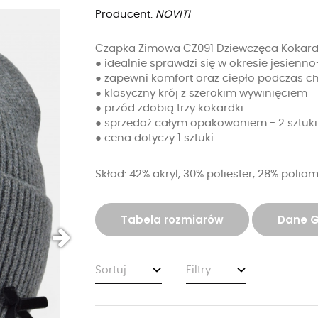
Producent:
NOVITI
Czapka Zimowa CZ091 Dziewczęca Kokar
● idealnie sprawdzi się w okresie jesien
● zapewni komfort oraz ciepło podczas c
● klasyczny krój z szerokim wywinięciem
● przód zdobią trzy kokardki
● sprzedaż całym opakowaniem - 2 sztuki
● cena dotyczy 1 sztuki
Skład: 42% akryl, 30% poliester, 28% polia
Tabela rozmiarów
Dane 
Sortuj
Filtry