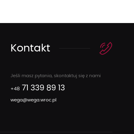
Kontakt
Jeśli masz pytania, skontaktuj się z nami
71 339 89 13
+48
wega@wega.wroc.pl