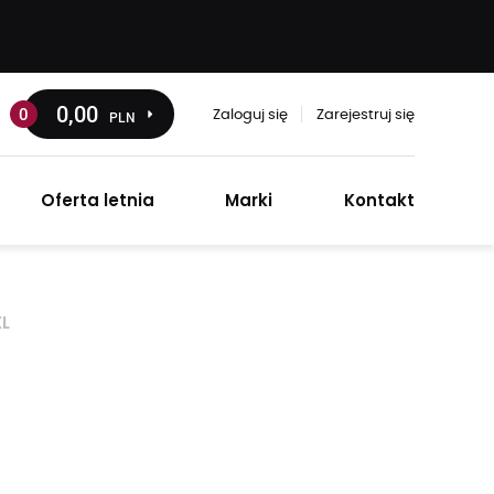
0
,00
0
PLN
Zaloguj się
Zarejestruj się
Oferta letnia
Marki
Kontakt
XL