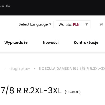
townia
PLN
Select Language
▼
Waluta:
Wyprzedaże
Nowości
Kontraktacje
KOSZULA DAMSKA 165 7/8 R R.2XL-3
długi rękaw
/8 R R.2XL-3XL
964830