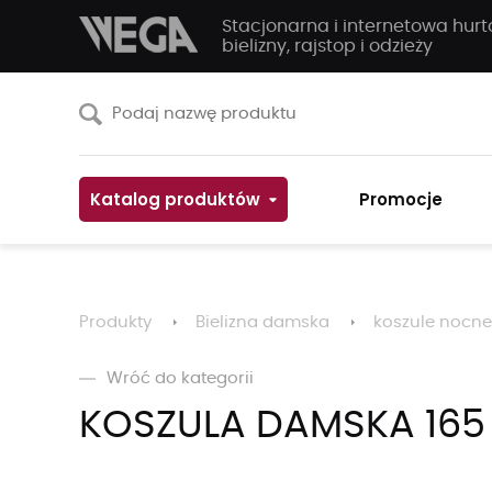
Stacjonarna i internetowa hur
bielizny, rajstop i odzieży
Katalog produktów
Promocje
Produkty
Bielizna damska
koszule nocne
Wróć do kategorii
KOSZULA DAMSKA 165 7