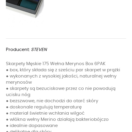
Producent:
STEVEN
Skarpety Męskie 175 Wełna Merynos Box 6PAK
● box, który składa się z sześciu par skarpet w prążki
● wykonanych z wysokiej jakości, naturalnej wełny
merynosów
● skarpety są bezuciskowe przez co nie powodują
ucisku nóg
● bezszwowe, nie dochodzi do otarć skóry
● doskonale regulują temperaturę
● materiał świetnie wchłania wilgoć
● włókna wełny Merino działają bakteriobójczo
● idealnie dopasowane
● delikatne dla skóry