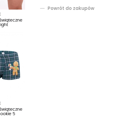
Powrót do zakupów
E
 świąteczne
ight
E
 świąteczne
ookie 5