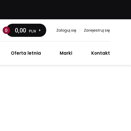
0
,00
0
PLN
Zaloguj się
Zarejestruj się
Oferta letnia
Marki
Kontakt