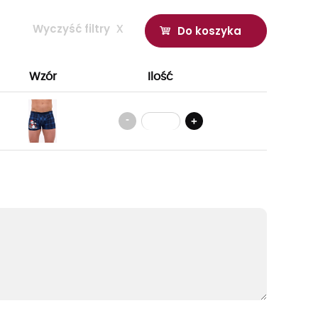
Wyczyść filtry
x
Do koszyka
Wzór
Ilość
-
+