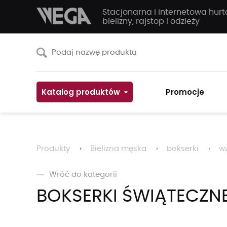
Stacjonarna i internetowa hur
bielizny, rajstop i odzieży
Katalog produktów
Promocje
Produkty
Bielizna męska
bokserki
wz
Wróć do kategorii
BOKSERKI ŚWIĄTECZN