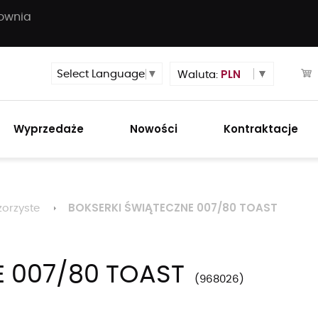
townia
PLN
Select Language
▼
Waluta:
Wyprzedaże
Nowości
Kontraktacje
BOKSERKI ŚWIĄTECZNE 007/80 TOAST
orzyste
E 007/80 TOAST
968026