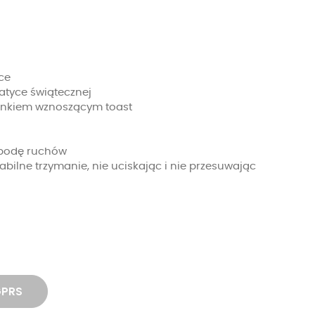
ce
tyce świątecznej
wankiem wznoszącym toast
obodę ruchów
bilne trzymanie, nie uciskając i nie przesuwając
GPRS