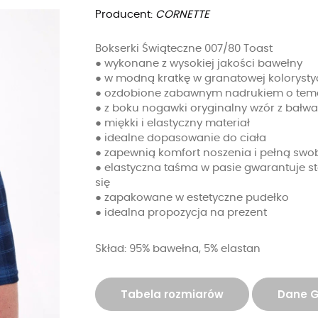
Producent:
CORNETTE
Bokserki Świąteczne 007/80 Toast
● wykonane z wysokiej jakości bawełny
● w modną kratkę w granatowej kolorysty
● ozdobione zabawnym nadrukiem o tema
● z boku nogawki oryginalny wzór z bał
● miękki i elastyczny materiał
● idealne dopasowanie do ciała
● zapewnią komfort noszenia i pełną sw
● elastyczna taśma w pasie gwarantuje sta
się
● zapakowane w estetyczne pudełko
● idealna propozycja na prezent
Skład: 95% bawełna, 5% elastan
Tabela rozmiarów
Dane 