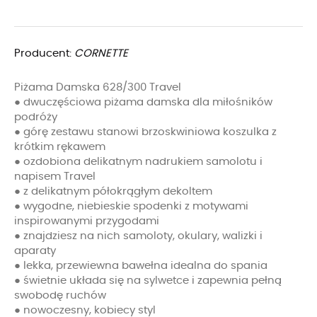
Producent:
CORNETTE
Piżama Damska 628/300 Travel
● dwuczęściowa piżama damska dla miłośników
podróży
● górę zestawu stanowi brzoskwiniowa koszulka z
krótkim rękawem
● ozdobiona delikatnym nadrukiem samolotu i
napisem Travel
● z delikatnym półokrągłym dekoltem
● wygodne, niebieskie spodenki z motywami
inspirowanymi przygodami
● znajdziesz na nich samoloty, okulary, walizki i
aparaty
● lekka, przewiewna bawełna idealna do spania
● świetnie układa się na sylwetce i zapewnia pełną
swobodę ruchów
● nowoczesny, kobiecy styl