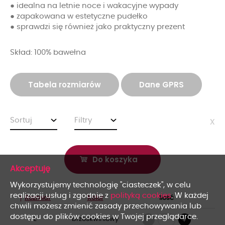
● idealna na letnie noce i wakacyjne wypady
● zapakowana w estetyczne pudełko
● sprawdzi się również jako praktyczny prezent
Skład: 100% bawełna
Tabela rozmiarów
Dane GPRS
Sortuj
Filtry
x
Do koszyka
x
Wykorzystujemy technologię "ciasteczek", w celu
realizacji usług i zgodnie z
polityką cookies
. W każdej
Rozmiar
Kolor
Ilość
chwili możesz zmienić zasady przechowywania lub
dostępu do plików cookies w Twojej przeglądarce.
-
L
brzoskwiniowy
+