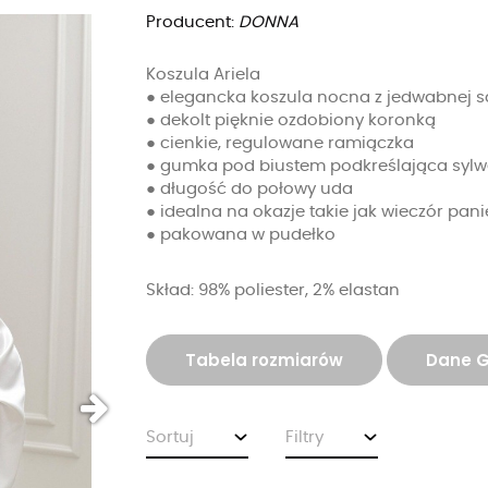
Producent:
DONNA
Koszula Ariela
● elegancka koszula nocna z jedwabnej s
● dekolt pięknie ozdobiony koronką
● cienkie, regulowane ramiączka
● gumka pod biustem podkreślająca sylw
● długość do połowy uda
● idealna na okazje takie jak wieczór pani
● pakowana w pudełko
Skład: 98% poliester, 2% elastan
Tabela rozmiarów
Dane 
Sortuj
Filtry