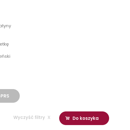
atyny
etkę
eński
GPRS
Wyczyść filtry
x
Do koszyka