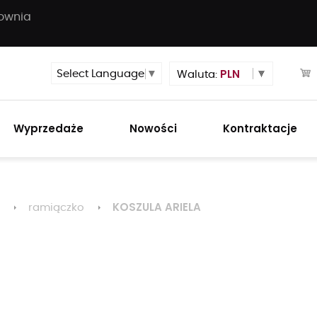
townia
PLN
Select Language
▼
Waluta:
Wyprzedaże
Nowości
Kontraktacje
KOSZULA ARIELA
ramiączko