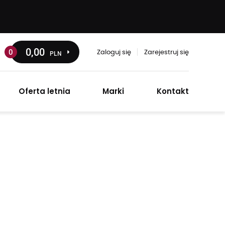
0
,00
0
PLN
Zaloguj się
Zarejestruj się
Oferta letnia
Marki
Kontakt