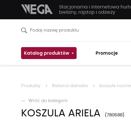
Stacjonarna i internetowa hur
bielizny, rajstop i odzieży
Katalog produktów
Promocje
Produkty
Bielizna damska
koszule nocne
Wróć do kategorii
KOSZULA ARIELA
780688