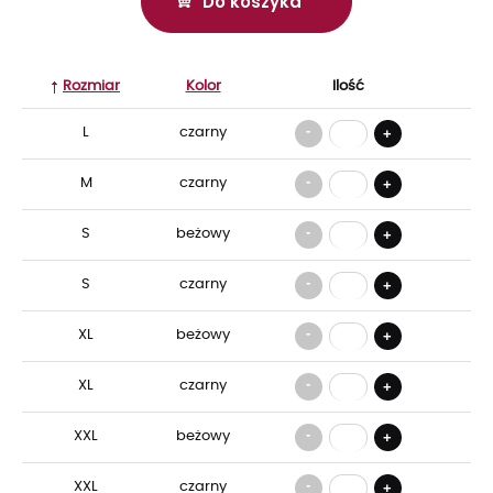
Do koszyka
Rozmiar
Kolor
Ilość
-
L
czarny
+
-
M
czarny
+
-
S
beżowy
+
-
S
czarny
+
-
XL
beżowy
+
-
XL
czarny
+
-
XXL
beżowy
+
-
XXL
czarny
+