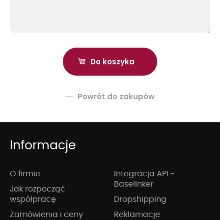
Powrót do zakupów
Informacje
O firmie
Integracja API -
Baselinker
Jak rozpocząć
współpracę
Dropshipping
Zamówienia i ceny
Reklamacje