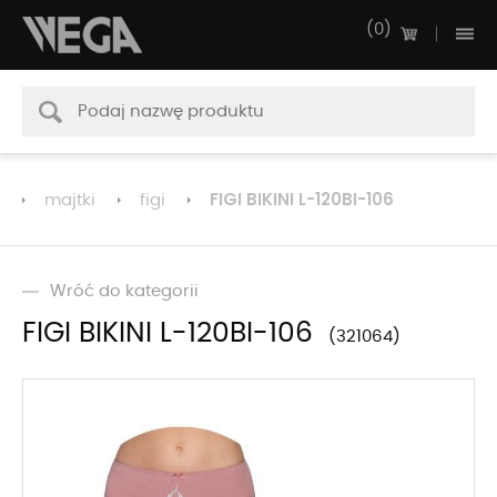
0
FIGI BIKINI L-120BI-106
majtki
figi
Wróć do kategorii
FIGI BIKINI L-120BI-106
321064