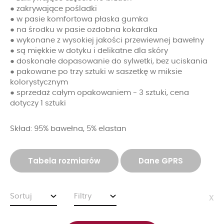
● zakrywające pośladki
● w pasie komfortowa płaska gumka
● na środku w pasie ozdobna kokardka
● wykonane z wysokiej jakości przewiewnej bawełny
● są miękkie w dotyku i delikatne dla skóry
● doskonałe dopasowanie do sylwetki, bez uciskania
● pakowane po trzy sztuki w saszetkę w miksie
kolorystycznym
● sprzedaż całym opakowaniem - 3 sztuki, cena
dotyczy 1 sztuki
Skład: 95% bawełna, 5% elastan
Tabela rozmiarów
Dane GPRS
Sortuj
Filtry
x