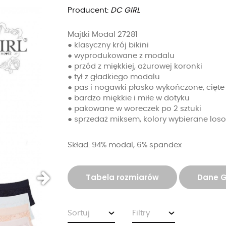
Producent:
DC GIRL
Majtki Modal 27281
● klasyczny krój bikini
● wyprodukowane z modalu
● przód z miękkiej, ażurowej koronki
● tył z gładkiego modalu
● pas i nogawki płasko wykończone, cięte
● bardzo miękkie i miłe w dotyku
● pakowane w woreczek po 2 sztuki
● sprzedaż miksem, kolory wybierane los
Skład: 94% modal, 6% spandex
Tabela rozmiarów
Dane 
Sortuj
Filtry