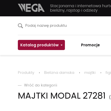
Stacjonarna i internetowa hur
bielizny, rajstop i odzieży
Katalog produktów
Promocje
Produkty
Bielizna damska
majtki
fig
Wróć do kategorii
MAJTKI MODAL 27281