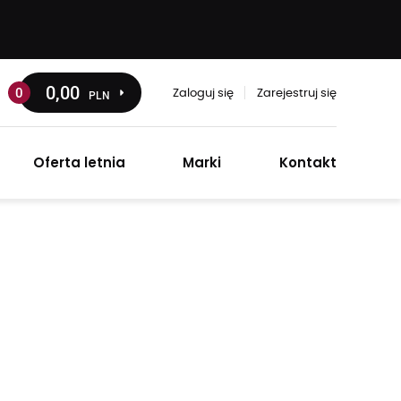
0
,00
0
PLN
Zaloguj się
Zarejestruj się
Oferta letnia
Marki
Kontakt