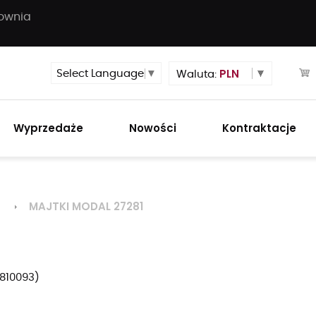
townia
PLN
Select Language
▼
Waluta:
Wyprzedaże
Nowości
Kontraktacje
MAJTKI MODAL 27281
i
810093