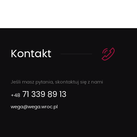
Kontakt
Jeśli masz pytania, skontaktuj się z nami
71 339 89 13
+48
wega@wega.wroc.pl