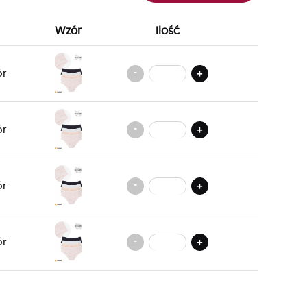
Wzór
Ilość
-
+
ór
-
+
ór
-
+
ór
-
+
ór