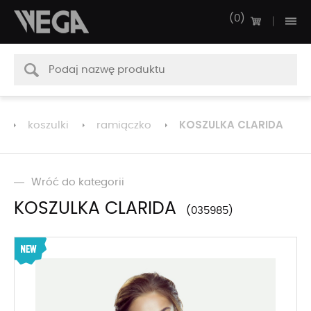
0
KOSZULKA CLARIDA
koszulki
ramiączko
Wróć do kategorii
KOSZULKA CLARIDA
035985