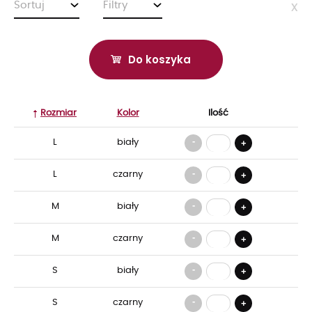
Sortuj
Filtry
x
Do koszyka
Rozmiar
Kolor
Ilość
-
L
biały
+
-
L
czarny
+
-
M
biały
+
-
M
czarny
+
-
S
biały
+
-
S
czarny
+