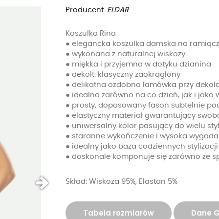
Producent:
ELDAR
Koszulka Rina
● elegancka koszulka damska na ramiąc
● wykonana z naturalnej wiskozy
● miękka i przyjemna w dotyku dzianina
● dekolt: klasyczny zaokrąglony
● delikatna ozdobna lamówka przy dekolc
● idealna zarówno na co dzień, jak i ja
● prosty, dopasowany fason subtelnie pod
● elastyczny materiał gwarantujący swo
● uniwersalny kolor pasujący do wielu styl
● staranne wykończenie i wysoka wygoda
● idealny jako baza codziennych stylizacji
● doskonale komponuje się zarówno ze sp
Skład: Wiskoza 95%, Elastan 5%
Tabela rozmiarów
Dane 