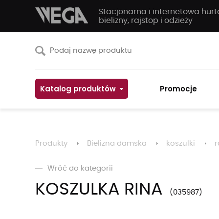
Stacjonarna i internetowa hur
bielizny, rajstop i odzieży
Katalog produktów
Promocje
Produkty
Bielizna damska
koszulki
r
Wróć do kategorii
KOSZULKA RINA
035987