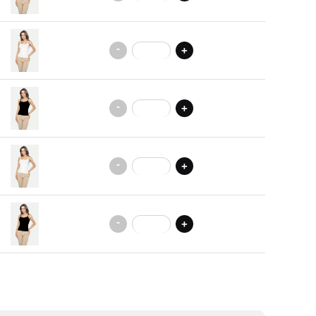
-
+
-
+
-
+
-
+