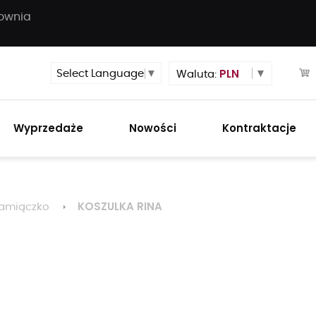
townia
PLN
Select Language
▼
Waluta:
Wyprzedaże
Nowości
Kontraktacje
KOSZULKA RINA
amiączko