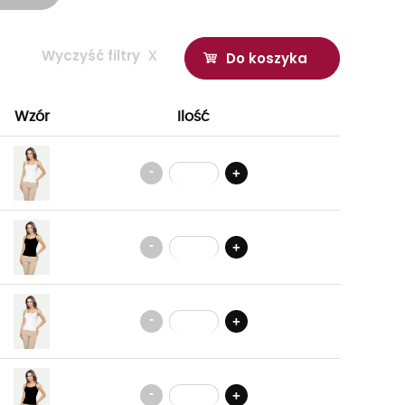
Wyczyść filtry
x
Do koszyka
Wzór
Ilość
-
+
-
+
-
+
-
+