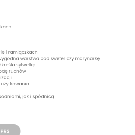
zkach
ie i ramiączkach
ko wygodna warstwa pod sweter czy marynarkę
kreśla sylwetkę
bodę ruchów
izacji
 użytkowania
odniami, jak i spódnicą
GPRS