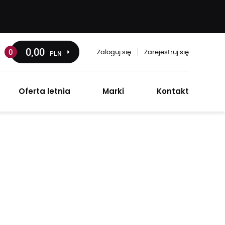
0
,00
0
PLN
Zaloguj się
Zarejestruj się
Oferta letnia
Marki
Kontakt