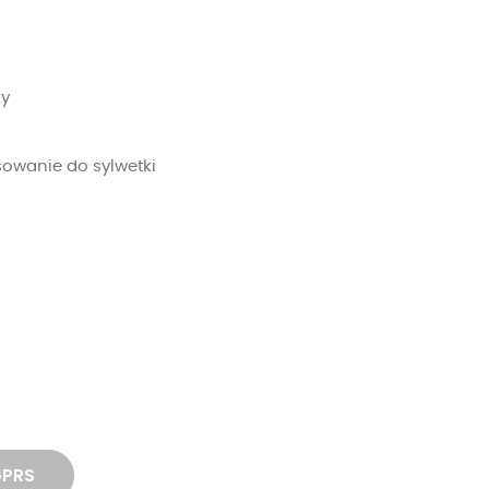
zy
owanie do sylwetki
GPRS