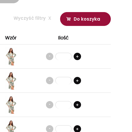
Wyczyść filtry
x
Do koszyka
Wzór
Ilość
-
+
-
+
-
+
-
+