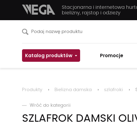
Stacjonarna i internetowa hur
bielizny, rajstop i odzieży
Katalog produktów
Promocje
Produkty
Bielizna damska
szlafroki
Wróć do kategorii
SZLAFROK DAMSKI OLI