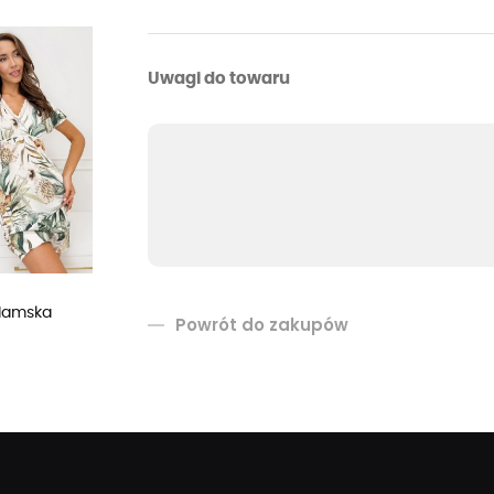
Uwagi do towaru
damska
Powrót do zakupów