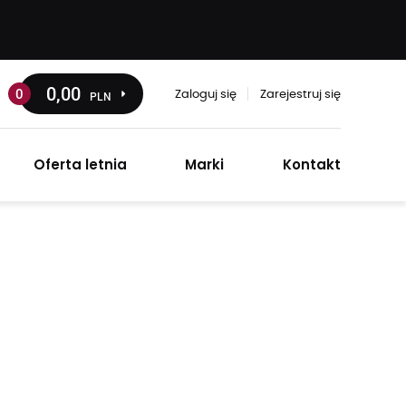
0
,00
0
PLN
Zaloguj się
Zarejestruj się
Oferta letnia
Marki
Kontakt