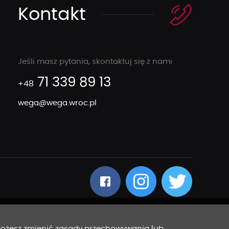
Kontakt
Jeśli masz pytania, skontaktuj się z nami
71 339 89 13
+48
wega@wega.wroc.pl
 możesz zmienić zasady przechowywania lub