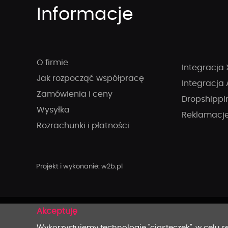
Informacje
O firmie
Integracja 
Jak rozpocząć współpracę
Integracja 
Zamówienia i ceny
Dropshippi
Wysyłka
Reklamacj
Rozrachunki i płatności
x
Wykorzystujemy technologię "ciasteczek", w celu re