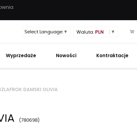
townia
PLN
Select Language
▼
Waluta:
Wyprzedaże
Nowości
Kontraktacje
SZLAFROK DAMSKI OLIVIA
VIA
780698