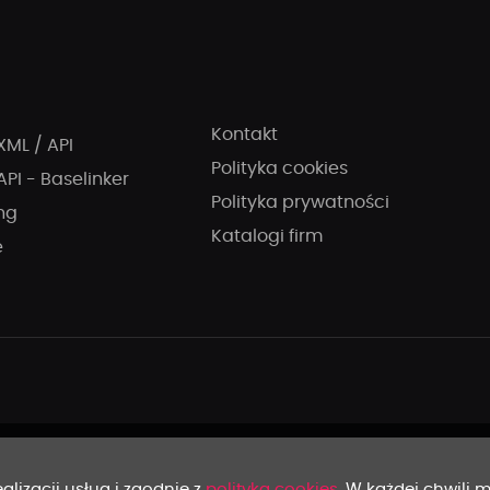
Kontakt
XML / API
Polityka cookies
API - Baselinker
Polityka prywatności
ng
Katalogi firm
e
alizacji usług i zgodnie z
polityką cookies
. W każdej chwili