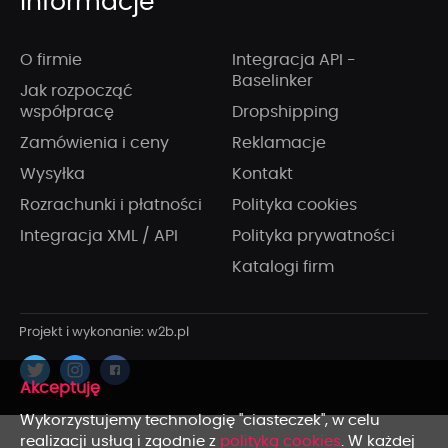
Informacje
O firmie
Integracja API -
Baselinker
Jak rozpocząć
współpracę
Dropshipping
Zamówienia i ceny
Reklamacje
Wysyłka
Kontakt
Rozrachunki i płatności
Polityka cookies
Integracja XML / API
Polityka prywatności
Katalogi firm
x
Wykorzystujemy technologię "ciasteczek", w celu
realizacji usług i zgodnie z
polityką cookies
. W każdej