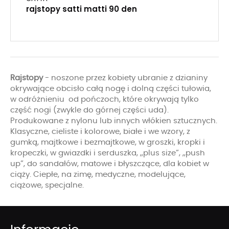
rajstopy satti matti 90 den
Rajstopy
- noszone przez kobiety ubranie z dzianiny
okrywające obcisło całą nogę i dolną części tułowia,
w odróżnieniu od pończoch, które okrywają tylko
część nogi (zwykle do górnej części uda).
Produkowane z nylonu lub innych włókien sztucznych.
Klasyczne, cieliste i kolorowe, białe i we wzory, z
gumką, majtkowe i bezmajtkowe, w groszki, kropki i
kropeczki, w gwiazdki i serduszka, „plus size”, „push
up”, do sandałów, matowe i błyszczące, dla kobiet w
ciąży. Ciepłe, na zimę, medyczne, modelujące,
ciążowe, specjalne.