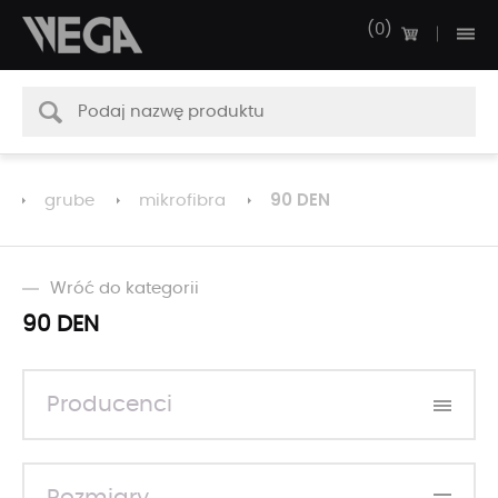
0
90 DEN
grube
mikrofibra
Wróć do kategorii
90 DEN
Producenci