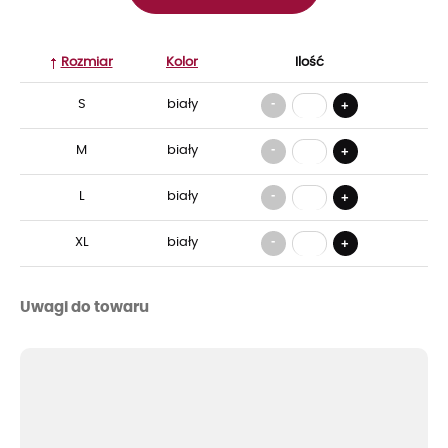
Rozmiar
Kolor
Ilość
-
S
biały
+
-
M
biały
+
-
L
biały
+
-
XL
biały
+
Uwagi do towaru