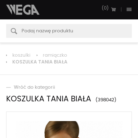
0
koszulki
ramiączko
KOSZULKA TANIA BIAŁA
Wróć do kategorii
KOSZULKA TANIA BIAŁA
398042