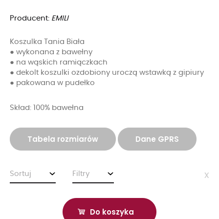
Producent:
EMILI
Koszulka Tania Biała
● wykonana z bawełny
● na wąskich ramiączkach
● dekolt koszulki ozdobiony uroczą wstawką z gipiury
● pakowana w pudełko
Skład: 100% bawełna
Tabela rozmiarów
Dane GPRS
Sortuj
Filtry
x
Do koszyka