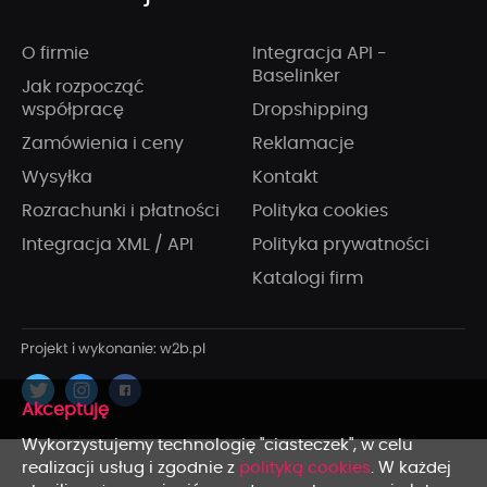
O firmie
Integracja API -
Baselinker
Jak rozpocząć
współpracę
Dropshipping
Zamówienia i ceny
Reklamacje
Wysyłka
Kontakt
Rozrachunki i płatności
Polityka cookies
Integracja XML / API
Polityka prywatności
Katalogi firm
x
Wykorzystujemy technologię "ciasteczek", w celu
realizacji usług i zgodnie z
polityką cookies
. W każdej