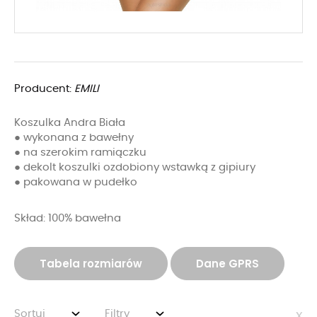
Producent:
EMILI
Koszulka Andra Biała
● wykonana z bawełny
● na szerokim ramiączku
● dekolt koszulki ozdobiony wstawką z gipiury
● pakowana w pudełko
Skład: 100% bawełna
Tabela rozmiarów
Dane GPRS
Sortuj
Filtry
x