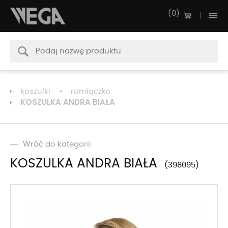
0
koszulki
ramiączko
KOSZULKA ANDRA BIAŁA
Wróć do kategorii
KOSZULKA ANDRA BIAŁA
398095