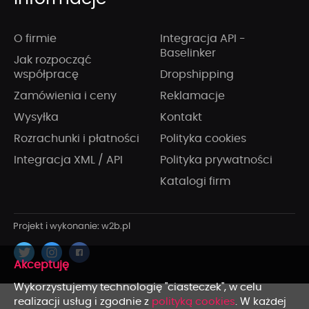
O firmie
Integracja API -
Baselinker
Jak rozpocząć
współpracę
Dropshipping
Zamówienia i ceny
Reklamacje
Wysyłka
Kontakt
Rozrachunki i płatności
Polityka cookies
Integracja XML / API
Polityka prywatności
Katalogi firm
x
Wykorzystujemy technologię "ciasteczek", w celu
realizacji usług i zgodnie z
polityką cookies
. W każdej