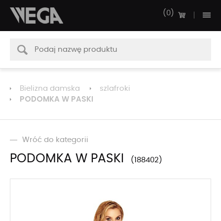
0
Bielizna damska
szlafroki
PODOMKA W PASKI
Wróć do kategorii
PODOMKA W PASKI
188402