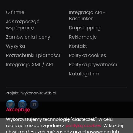
O firmie
Integracja API -
Baselinker
Jak rozpocząć
współpracę
Dropshipping
Zamówienia i ceny
Reklamacje
Wysyłka
Kontakt
Rozrachunki i płatności
Polityka cookies
Integracja XML / API
Polityka prywatności
Katalogi firm
x
Wykorzystujemy technologię "ciasteczek", w celu
realizacji usług i zgodnie z
polityką cookies
. W każdej
chwili możesz zmienić zasady przechowywania lub