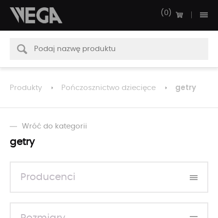
0
getry
Produkty
Pończosznictwo dziecięce
Wróć do kategorii
getry
Producenci