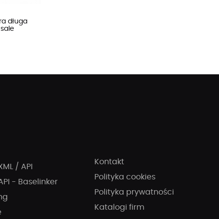
cra długa
 sale
Kontakt
XML / API
Polityka cookies
API - Baselinker
Polityka prywatności
ng
Katalogi firm
e