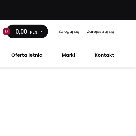
0
,00
0
PLN
Zaloguj się
Zarejestruj się
Oferta letnia
Marki
Kontakt