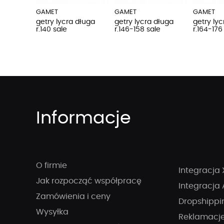
GAMET
GAMET
GAMET
getry lycra długa
getry lycra długa
getry ly
r.140 sale
r.146-158 sale
r.164-176
Informacje
O firmie
Integracja 
Jak rozpocząć współpracę
Integracja 
Zamówienia i ceny
Dropshippi
Wysyłka
Reklamacj