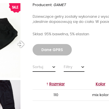
Producent:
GAMET
Dziewczęce getry zostały wykonane z wyso
,idealnie dopasowują się do ciała. W pa
Skład: 95% bawełna, 5% elastan
Dane GPRS
Sortuj
Filtry
Rozmiar
Kolor
110
mix kolor