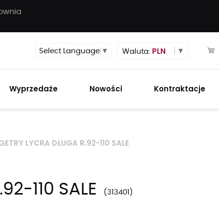
townia
PLN
Select Language
▼
Waluta:
Wyprzedaże
Nowości
Kontraktacje
GETRY LYCRA DŁUGA R.92-110 SALE
92-110 SALE
313401