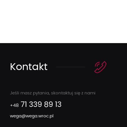
Kontakt
Jeśli masz pytania, skontaktuj się z nami
71 339 89 13
+48
wega@wega.wroc.pl