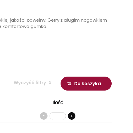
kiej jakości bawełny. Getry z długim nogawkiem
sie komfortowa gumka.
Wyczyść filtry
x
Do koszyka
Ilość
-
+