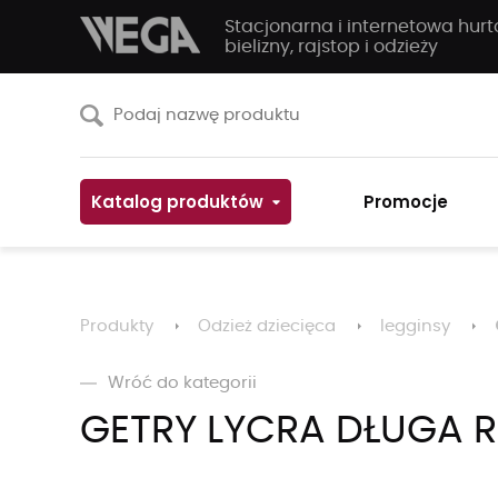
Stacjonarna i internetowa hur
bielizny, rajstop i odzieży
Katalog produktów
Promocje
Produkty
Odzież dziecięca
legginsy
Wróć do kategorii
GETRY LYCRA DŁUGA R.