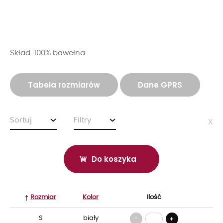
Skład: 100% bawełna
Tabela rozmiarów
Dane GPRS
Sortuj
Filtry
x
Do koszyka
Rozmiar
Kolor
Ilość
-
S
biały
+