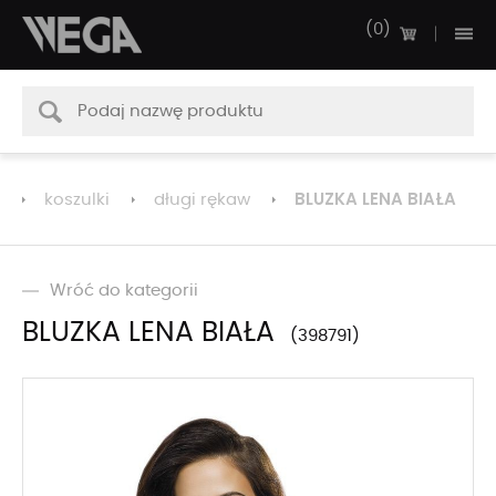
0
BLUZKA LENA BIAŁA
koszulki
długi rękaw
Wróć do kategorii
BLUZKA LENA BIAŁA
398791