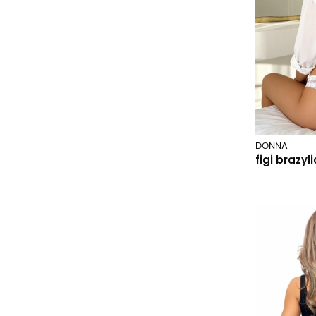
m hajdan
ecrui/liście
magnetis
fioletowy
magrof
fuchsia
marcinkowski
fuksja
mariss
granatowy
marko
green
martel
grey
martex
jasny beżowy
DONNA
figi brazyl
mat
jasny różowy
mirmatex
kremowy
mitex
kwiatowy
mm-tamer
niebieski
modo
olive
momenti per me
omari
mona
panterka
moraj
petrol
more
pink