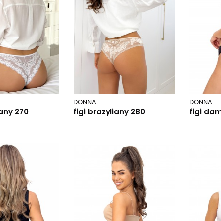
DONNA
DONNA
iany 270
figi brazyliany 280
figi da