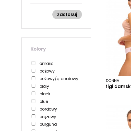
ega
eldar
Zastosuj
ema
emili
esotiq & henderson
ewana
feel
Kolory
fiore
funny day
amaris
gabriella
beżowy
gaia
beżowy/granatowy
DONNA
gamet
figi damsk
biały
gatta
black
gianna
blue
golden lady/omsa
bordowy
gorsenia
brązowy
gorteks
burgund
gucio