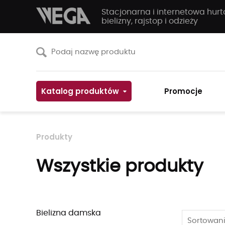
Stacjonarna i internetowa hur
bielizny, rajstop i odzieży
Katalog produktów
Promocje
Produkty
Wszystkie produkty
Bielizna damska
Sortowani