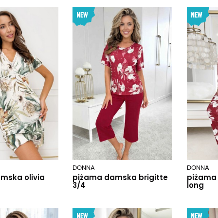
DONNA
DONNA
mska olivia
piżama damska brigitte
piżama 
3/4
long