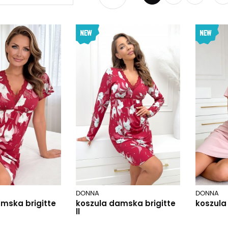
DONNA
DONNA
mska brigitte
koszula damska brigitte
koszul
ll