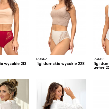
DONNA
DONNA
ie wysokie 213
figi damskie wysokie 228
figi da
pełne 2