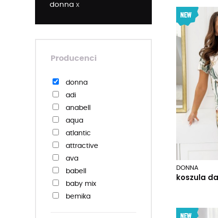
donna
x
Producenci
donna
adi
anabell
aqua
atlantic
attractive
ava
DONNA
babell
koszula da
baby mix
bemika
berpal