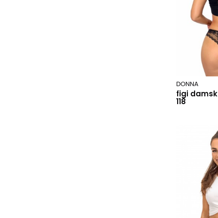
muzzy
powder pink
nadir
pudrowy róż
noviti
red
obsessive
różowy
parasol
sea green
pettino
szary
polit
white
DONNA
figi damsk
pphu luna
winberry
118
puma/lotto/everlast
wine
rebeka
wineberry
rebos
wzór 01
redo
yellow
regina
zielony
regina socks
risocks
sadpol
sesto senso