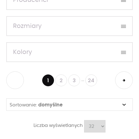
Producenci
Rozmiary
Kolory
1
2
3
24
...
domyślne
Sortowanie:
Liczba wyświetlanych