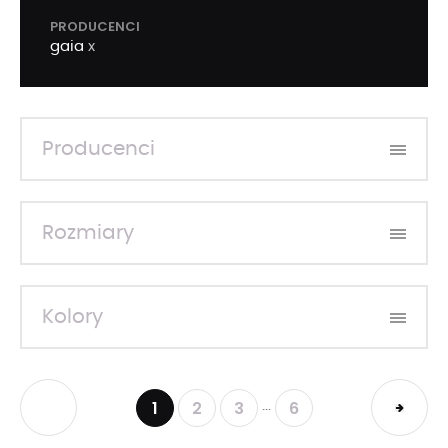
PRODUCENCI
gaia
x
Producenci
Rozmiary
Kolory
1
2
3
6
...