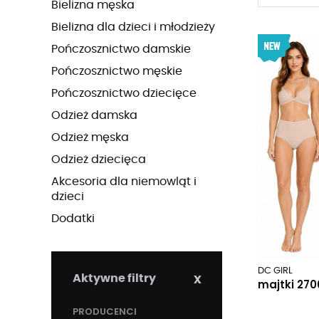
Bielizna męska
Bielizna dla dzieci i młodzieży
Pończosznictwo damskie
Pończosznictwo męskie
Pończosznictwo dziecięce
Odzież damska
Odzież męska
Odzież dziecięca
Akcesoria dla niemowląt i
dzieci
Dodatki
DC GIRL
x
Aktywne filtry
majtki 270
PRODUCENCI