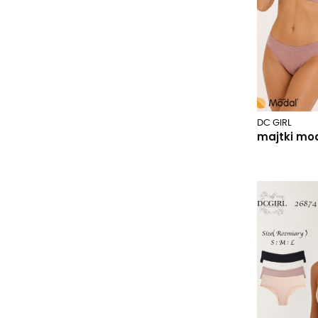
muzzy
nadir
noviti
obsessive
parasol
pettino
polit
DC GIRL
majtki mod
pphu luna
puma/lotto/everlast
rebeka
rebos
redo
regina
regina socks
risocks
sadpol
sesto senso