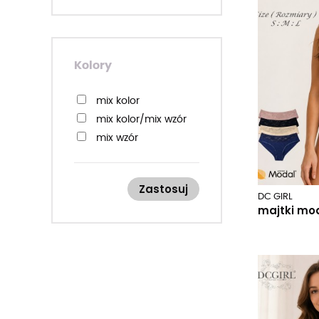
ega
eldar
ema
emili
Kolory
esotiq & henderson
ewana
mix kolor
feel
mix kolor/mix wzór
fiore
mix wzór
funny day
gabriella
gaia
Zastosuj
DC GIRL
gamet
majtki mo
gatta
gianna
golden lady/omsa
gorsenia
gorteks
gucio