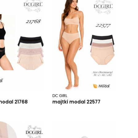
DC GIRL
modal 21768
majtki modal 22577