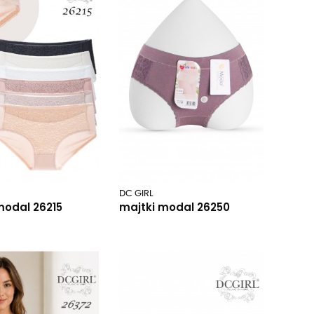
DC GIRL
modal 26215
majtki modal 26250