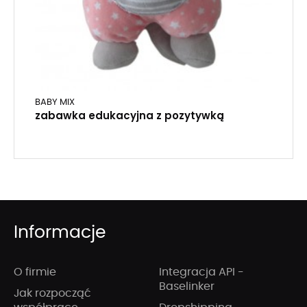
BABY MIX
zabawka edukacyjna z pozytywką
Informacje
O firmie
Integracja API -
Baselinker
Jak rozpocząć