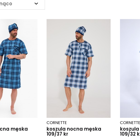
snąco
CORNETTE
CORNETT
ocna męska
koszula nocna męska
koszul
109/37 kr
109/32 k