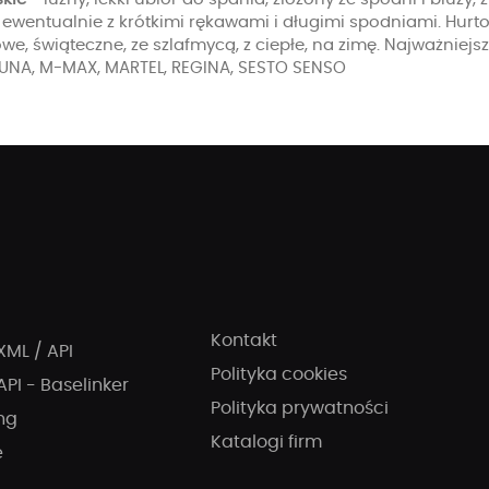
 ewentualnie z krótkimi rękawami i długimi spodniami. Hur
e, świąteczne, ze szlafmycą, z ciepłe, na zimę. Najważnie
 LUNA, M-MAX, MARTEL, REGINA, SESTO SENSO
Kontakt
XML / API
Polityka cookies
API - Baselinker
Polityka prywatności
ng
Katalogi firm
e