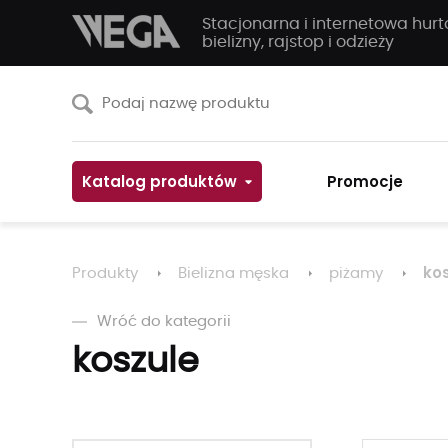
Stacjonarna i internetowa hur
bielizny, rajstop i odzieży
Katalog produktów
Promocje
ko
Produkty
Bielizna męska
piżamy
Wróć do kategorii
koszule