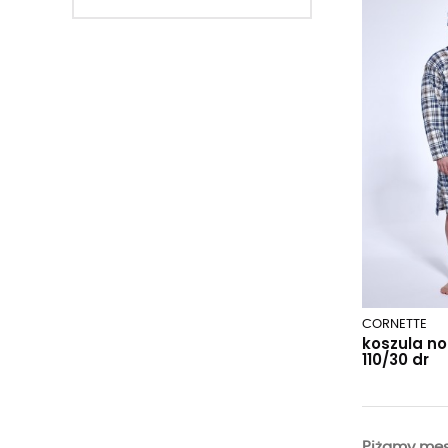
CORNETTE
koszula n
110/30 dr
Piżamy męs