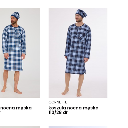
E
CORNETTE
a nocna męska
koszula nocna męska
r
110/28 dr