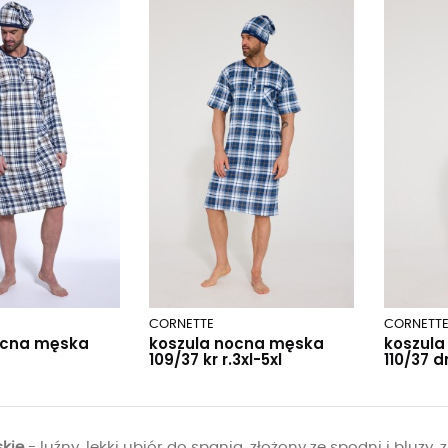
CORNETTE
CORNETT
ocna męska
koszula nocna męska
koszul
109/37 kr r.3xl-5xl
110/37 dr
kie
- luźny, lekki ubiór do spania, złożony ze spodni i bluzy