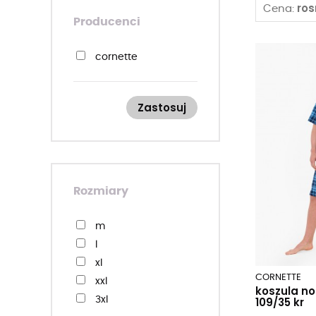
ro
Cena:
Producenci
cornette
Zastosuj
Rozmiary
m
l
xl
CORNETTE
xxl
koszula n
109/35 kr
3xl