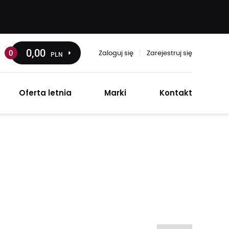
0
,00
0
PLN
Zaloguj się
Zarejestruj się
Oferta letnia
Marki
Kontakt