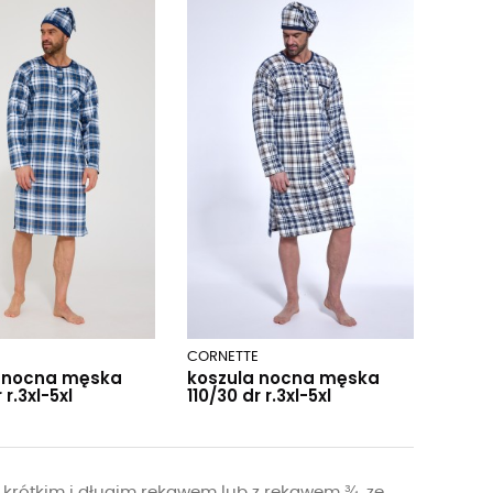
E
CORNETTE
a nocna męska
koszula nocna męska
 r.3xl-5xl
110/30 dr r.3xl-5xl
, z krótkim i długim rękawem lub z rękawem ¾, ze