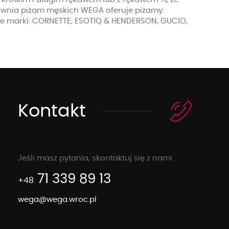
townia piżam męskich WEGA oferuje piżamy:
jsze marki: CORNETTE, ESOTIQ & HENDERSON, GUCIO,
Kontakt
Jeśli masz pytania, skontaktuj się z nami
71 339 89 13
+48
wega@wega.wroc.pl