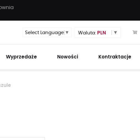
townia
PLN
Select Language
▼
Waluta:
Wyprzedaże
Nowości
Kontraktacje
szule