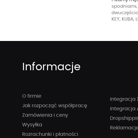
spodniami,
dwuczęściow
KEY, KUBA,
Informacje
O firmie
Integracja 
Jak rozpocząć współpracę
Integracja 
Zamówienia i ceny
Dropshippi
Wysyłka
Reklamacj
Rozrachunki i płatności