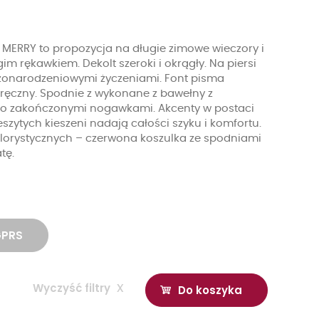
MERRY to propozycja na długie zimowe wieczory i
im rękawkiem. Dekolt szeroki i okrągły. Na piersi
bożonarodzeniowymi życzeniami. Font pisma
dręczny. Spodnie z wykonane z bawełny z
uźno zakończonymi nogawkami. Akcenty w postaci
szytych kieszeni nadają całości szyku i komfortu.
orystycznych – czerwona koszulka ze spodniami
tę.
GPRS
Wyczyść filtry
x
Do koszyka