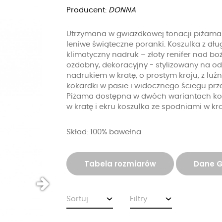
Producent:
DONNA
Utrzymana w gwiazdkowej tonacji piżama 
leniwe świąteczne poranki. Koszulka z dług
klimatyczny nadruk – złoty renifer nad 
ozdobny, dekoracyjny - stylizowany na o
nadrukiem w kratę, o prostym kroju, z l
kokardki w pasie i widocznego ściegu prze
Piżama dostępna w dwóch wariantach kol
w kratę i ekru koszulka ze spodniami w kra
Skład: 100% bawełna
Tabela rozmiarów
Dane 
Sortuj
Filtry