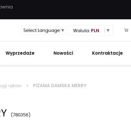
townia
PLN
Select Language
▼
Waluta:
Wyprzedaże
Nowości
Kontraktacje
PIŻAMA DAMSKA MERRY
ługi rękaw
RY
780356