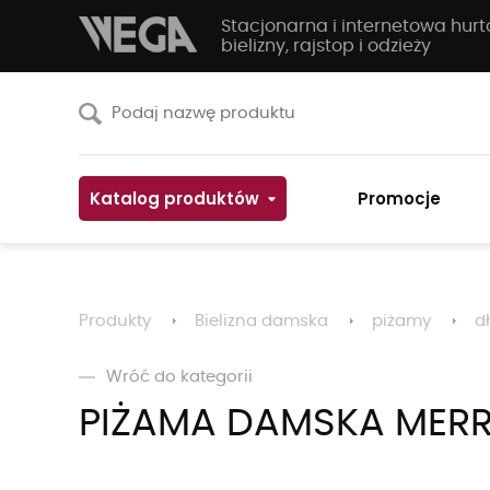
Stacjonarna i internetowa hur
bielizny, rajstop i odzieży
Katalog produktów
Promocje
Produkty
Bielizna damska
piżamy
d
Wróć do kategorii
PIŻAMA DAMSKA MER