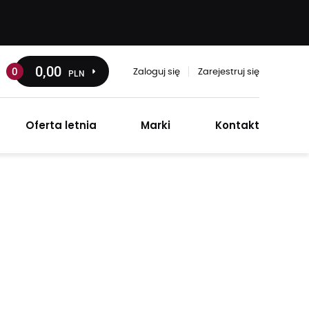
0
,00
0
PLN
Zaloguj się
Zarejestruj się
Oferta letnia
Marki
Kontakt