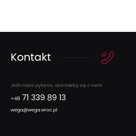
Kontakt
Jeśli masz pytania, skontaktuj się z nami
71 339 89 13
+48
wega@wega.wroc.pl