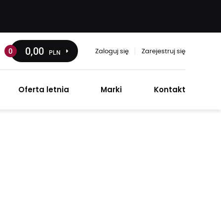
0
,00
0
PLN
Zaloguj się
Zarejestruj się
Oferta letnia
Marki
Kontakt