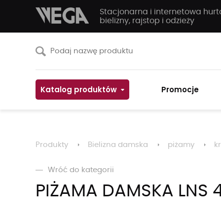
Stacjonarna i internetowa hur
bielizny, rajstop i odzieży
Katalog produktów
Promocje
Produkty
Bielizna damska
piżamy
k
Wróć do kategorii
PIŻAMA DAMSKA LNS 4