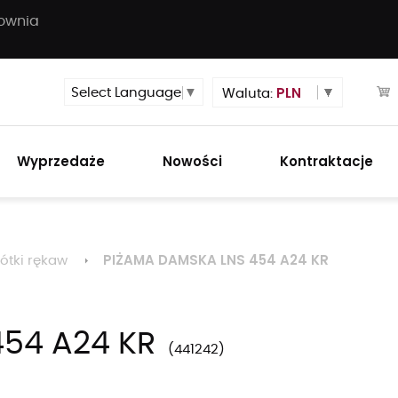
townia
PLN
Select Language
▼
Waluta:
Wyprzedaże
Nowości
Kontraktacje
PIŻAMA DAMSKA LNS 454 A24 KR
rótki rękaw
54 A24 KR
441242