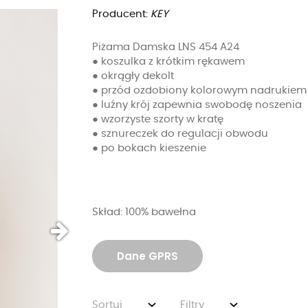
Producent:
KEY
Piżama Damska LNS 454 A24
● koszulka z krótkim rękawem
● okrągły dekolt
● przód ozdobiony kolorowym nadrukiem
● luźny krój zapewnia swobodę noszenia
● wzorzyste szorty w kratę
● sznureczek do regulacji obwodu
● po bokach kieszenie
Skład: 100% bawełna
Dane GPRS
Sortuj
Filtry