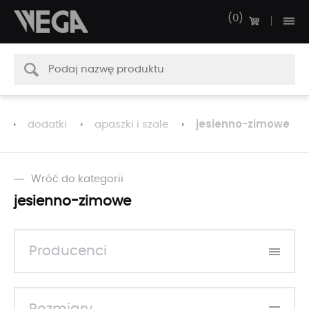
0
jesienno-zimowe
dodatki
apaszki i szale
Wróć do kategorii
jesienno-zimowe
Producenci