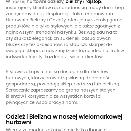
W naszej
hurtowni odzieży
,
bielizny
i
rajstop
,
inspirujemy klientów różnorodnością mody damskiej i
zachęcamy do jej eksploracji. Jako renomowana
Hurtownia Bielizny i Odzieży, oferujemy szeroką gamę
produktów, nie tylko stylowych, ale także zgodnych z
najnowszymi trendami na rynku. Bez względu na to,
czy szukasz eleganckich sukienek, casualowych
bluzek czy też akcesoriów, rajstop czy skarpet do
swojego sklepu, u nas znajdziesz to, co idealnie trafi w
indywidualny styl każdego z Twoich klientów.
Stylowe zakupy u nas są dostępne dla klientów
hurtowych, którzy prowadzą własną działalność
gospodarczą, posiadają sklep z odzieżą lub bielizną.
Serdecznie zapraszamy do grona naszych stałych
klientów i korzystania ze wszystkich korzyści
płynących ze współpracy z nami.
Odzież i Bielizna w naszej wielomarkowej
hurtowni
Wiemy, że modne zakupy to nie tylko dbanie o