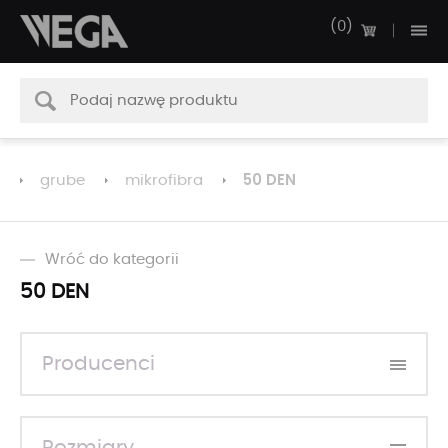
0
50 DEN
grube
mikrofibra
Wróć do kategorii
50 DEN
Producenci