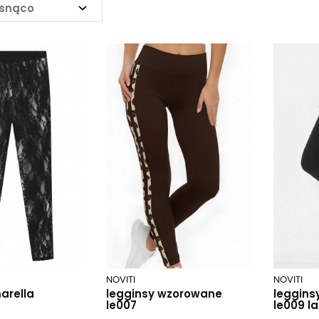
osnąco
NOVITI
NOVITI
arella
legginsy wzorowane
leggins
le007
le009 l