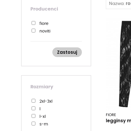
r
Nazwa:
Producenci
fiore
noviti
Zastosuj
Rozmiary
2xl-3xl
l
FIORE
l-xl
legginsy m
s-m