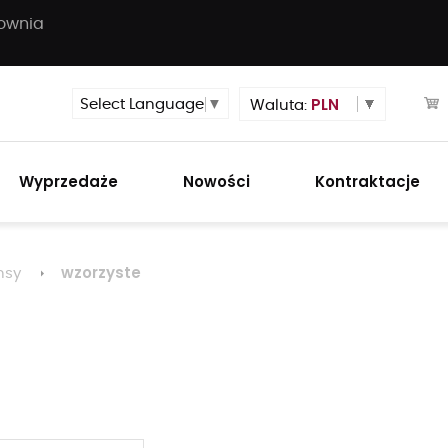
townia
PLN
Select Language
▼
Waluta:
Wyprzedaże
Nowości
Kontraktacje
wzorzyste
nsy