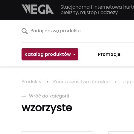
Stacjonarna i internetowa hur
bielizny, rajstop i odzieży
Katalog produktów
Promocje
Produkty
Pończosznictwo damskie
leggi
Wróć do kategorii
wzorzyste