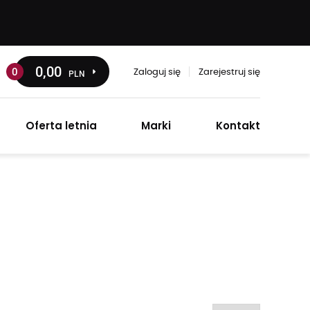
0
,00
0
PLN
Zaloguj się
Zarejestruj się
Oferta letnia
Marki
Kontakt