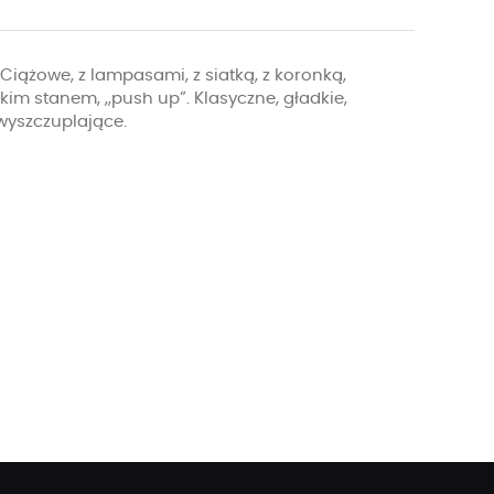
Ciążowe, z lampasami, z siatką, z koronką,
okim stanem, „push up”. Klasyczne, gładkie,
 wyszczuplające.