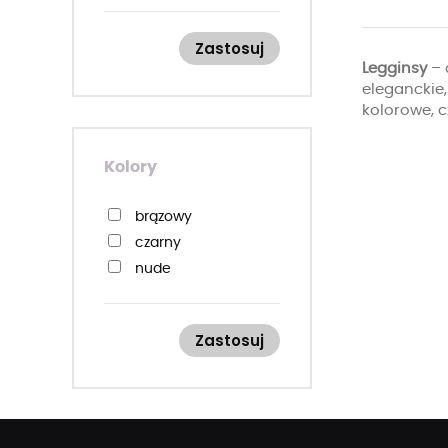
Zastosuj
Legginsy
– 
eleganckie,
kolorowe, c
Kolory
brązowy
czarny
nude
Zastosuj