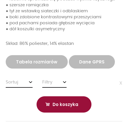
● szersze ramiączka
● tył ze wstawką siateczki i odblaskiem
● boki zdobione kontrastowymi przeszyciami
● pod pachami posiada głębsze wycięcia
● dół koszulki asymetryczny
Skład: 86% poliester, 14% elastan
Tabela rozmiarów
Dane GPRS
Sortuj
Filtry
x
Do koszyka