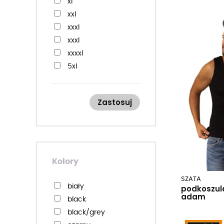
xl
xxl
xxxl
xxxl
xxxxl
5xl
Zastosuj
Kolory
SZATA
biały
podkoszul
adam
black
black/grey