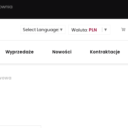
townia
PLN
Select Language
▼
Waluta:
Wyprzedaże
Nowości
Kontraktacje
zwowa