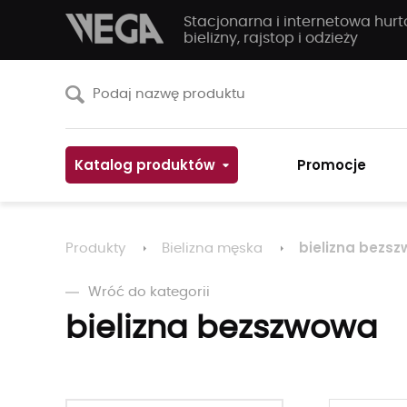
Stacjonarna i internetowa hur
bielizny, rajstop i odzieży
Katalog produktów
Promocje
bielizna bezs
Produkty
Bielizna męska
Wróć do kategorii
bielizna bezszwowa