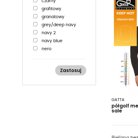
czarny
grafitowy
granatowy
grey/deep navy
navy 2
navy blue
nero
ocean blue
szary
Zastosuj
titanium
titanium 2
white
GATTA
półgolf me
sale
Bielizna b