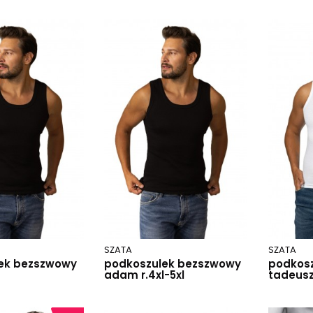
SZATA
SZATA
ek bezszwowy
podkoszulek bezszwowy
podkos
adam r.4xl-5xl
tadeus