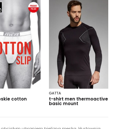
GATTA
ęskie cotton
t-shirt men thermoactive
basic mount
 obcisłym ubraniem bielizna męska. Hurtownia