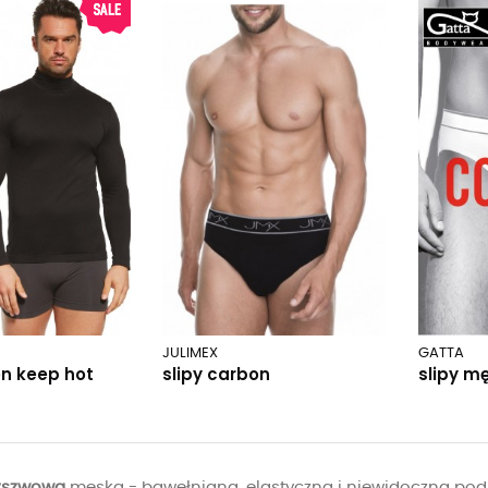
JULIMEX
GATTA
n keep hot
slipy carbon
slipy m
ezszwowa
męska - bawełniana, elastyczna i niewidoczna pod