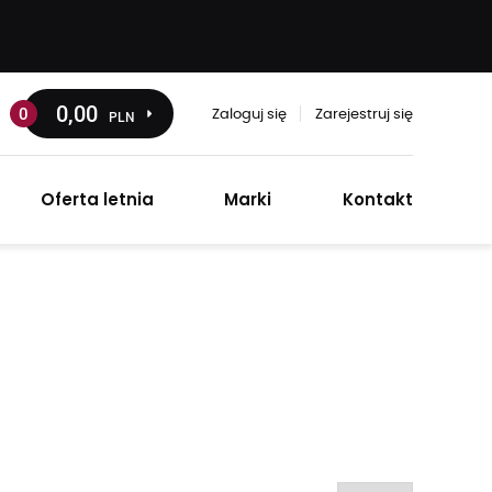
0
,00
0
PLN
Zaloguj się
Zarejestruj się
Oferta letnia
Marki
Kontakt