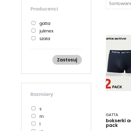
Sortowani
Producenci
gatta
julimex
szata
Zastosuj
Rozmiary
s
GATTA
m
bokserki a
pack
l