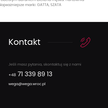
 Najważniejsze marki: GATTA, SZATA
Kontakt
Jeśli masz pytania, skontaktuj się z nami
71 339 89 13
+48
wega@wega.wroc.pl