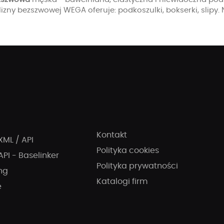
lizny bezszwowej WEGA oferuje: podkoszulki, bokserki, slipy.
Kontakt
XML / API
Polityka cookies
API - Baselinker
Polityka prywatności
ng
Katalogi firm
e