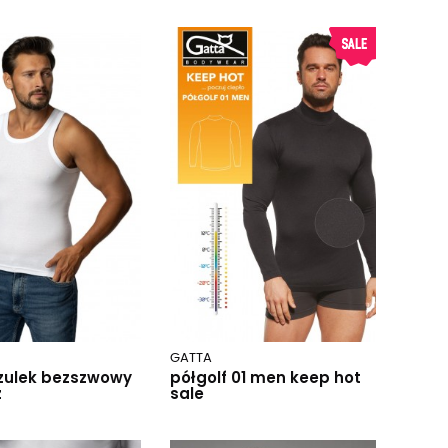
GATTA
zulek bezszwowy
półgolf 01 men keep hot
z
sale