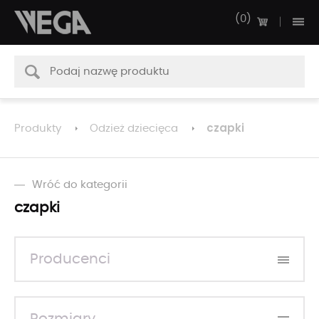
0
czapki
Produkty
Odzież dziecięca
Wróć do kategorii
czapki
Producenci