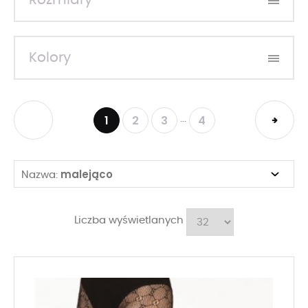
Rozmiary
Kolory
1
2
3
4
...
malejąco
Nazwa:
Liczba wyświetlanych