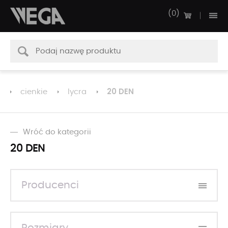
0
20 DEN
cienkie
lycra
Wróć do kategorii
20 DEN
Producenci