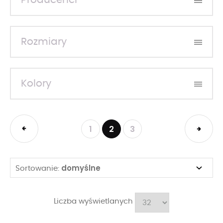
Producenci
Rozmiary
Kolory
1
2
3
domyślne
Sortowanie:
Liczba wyświetlanych