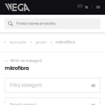
0
mikrofibra
wzorzyste
grube
Wróć do kategorii
mikrofibra
Filtry kategorii