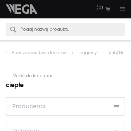
0
ciepłe
Pończosznictwo damskie
legginsy
Wróć do kategorii
ciepłe
Producenci