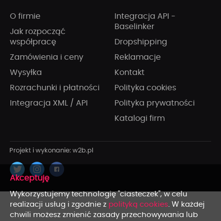
O firmie
Integracja API -
Baselinker
Jak rozpocząć
współpracę
Dropshipping
Zamówienia i ceny
Reklamacje
Wysyłka
Kontakt
Rozrachunki i płatności
Polityka cookies
Integracja XML / API
Polityka prywatności
Katalogi firm
x
Wykorzystujemy technologię "ciasteczek", w celu
realizacji usług i zgodnie z
polityką cookies
. W każdej
chwili możesz zmienić zasady przechowywania lub