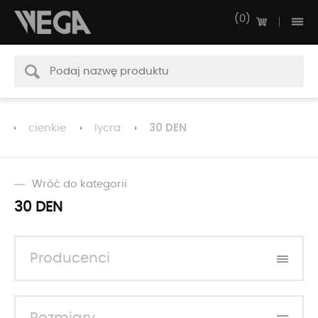
0
30 DEN
cienkie
lycra
Wróć do kategorii
30 DEN
Producenci