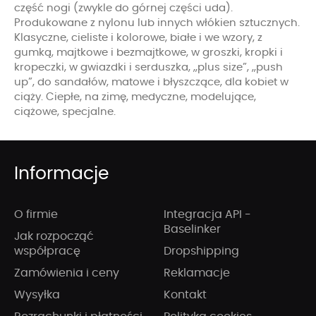
część nogi (zwykle do górnej części uda).
Produkowane z nylonu lub innych włókien sztucznych.
Klasyczne, cieliste i kolorowe, białe i we wzory, z
gumką, majtkowe i bezmajtkowe, w groszki, kropki i
kropeczki, w gwiazdki i serduszka, „plus size”, „push
up”, do sandałów, matowe i błyszczące, dla kobiet w
ciąży. Ciepłe, na zimę, medyczne, modelujące,
ciążowe, specjalne.
Informacje
O firmie
Integracja API -
Baselinker
Jak rozpocząć
współpracę
Dropshipping
Zamówienia i ceny
Reklamacje
Wysyłka
Kontakt