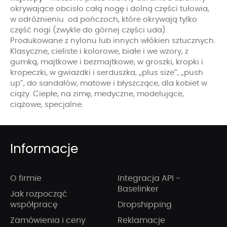
okrywające obcisło całą nogę i dolną części tułowia,
w odróżnieniu od pończoch, które okrywają tylko
część nogi (zwykle do górnej części uda).
Produkowane z nylonu lub innych włókien sztucznych.
Klasyczne, cieliste i kolorowe, białe i we wzory, z
gumką, majtkowe i bezmajtkowe, w groszki, kropki i
kropeczki, w gwiazdki i serduszka, „plus size”, „push
up”, do sandałów, matowe i błyszczące, dla kobiet w
ciąży. Ciepłe, na zimę, medyczne, modelujące,
ciążowe, specjalne.
Informacje
O firmie
Integracja API -
Baselinker
Jak rozpocząć
współpracę
Dropshipping
Zamówienia i ceny
Reklamacje