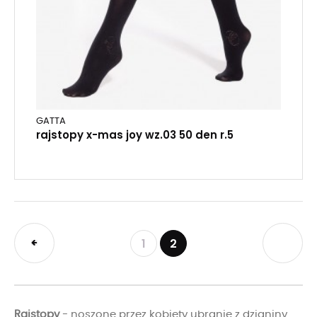
GATTA
rajstopy x-mas joy wz.03 50 den r.5
1
2
Rajstopy
- noszone przez kobiety ubranie z dzianiny