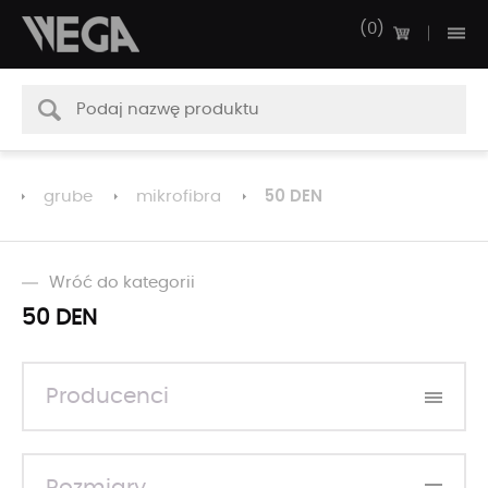
0
50 DEN
grube
mikrofibra
Wróć do kategorii
50 DEN
Producenci