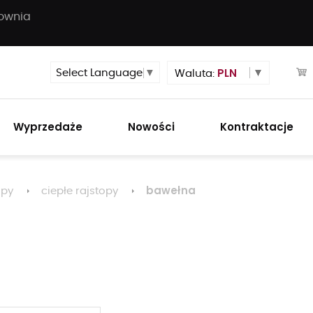
townia
PLN
Select Language
▼
Waluta:
Wyprzedaże
Nowości
Kontraktacje
bawełna
opy
ciepłe rajstopy