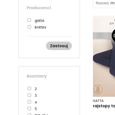
m
Nazwa:
Producenci
gatta
knittex
Zastosuj
Rozmiary
2
3
GATTA
4
rajstopy t
5