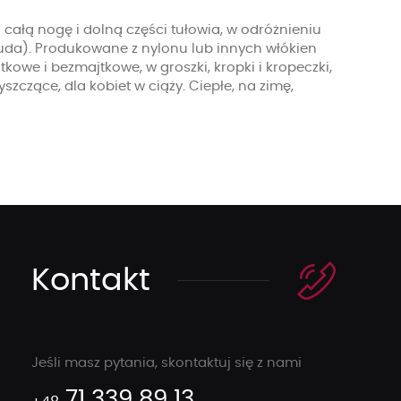
 całą nogę i dolną części tułowia, w odróżnieniu
 uda). Produkowane z nylonu lub innych włókien
jtkowe i bezmajtkowe, w groszki, kropki i kropeczki,
szczące, dla kobiet w ciąży. Ciepłe, na zimę,
Kontakt
Jeśli masz pytania, skontaktuj się z nami
71 339 89 13