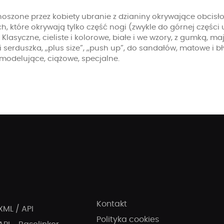
noszone przez kobiety ubranie z dzianiny okrywające obcisło
, które okrywają tylko część nogi (zwykle do górnej części
 Klasyczne, cieliste i kolorowe, białe i we wzory, z gumką, ma
i serduszka, „plus size”, „push up”, do sandałów, matowe i bły
modelujące, ciążowe, specjalne.
Kontakt
XML / API
Polityka cookies