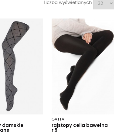
Liczba wyświetlanych
GATTA
y damskie
rajstopy celia bawełna
iane
r.5