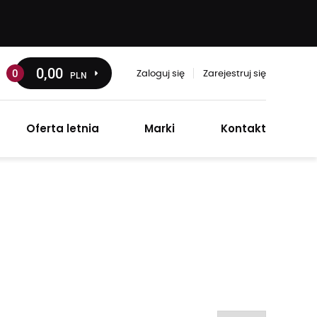
0
,00
0
PLN
Zaloguj się
Zarejestruj się
Oferta letnia
Marki
Kontakt