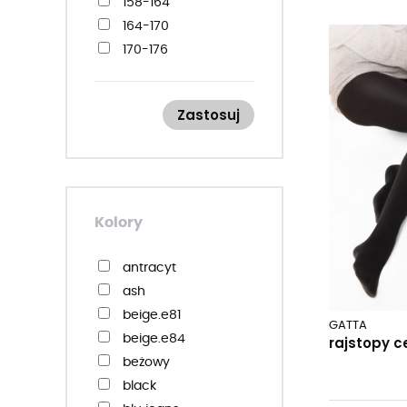
158-164
164-170
170-176
Zastosuj
Kolory
antracyt
ash
beige.e81
GATTA
beige.e84
rajstopy c
beżowy
black