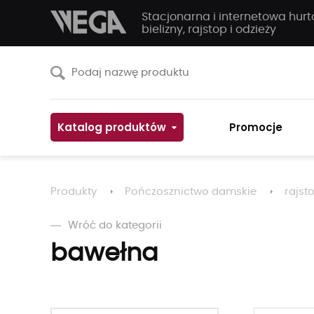
Stacjonarna i internetowa hur
bielizny, rajstop i odzieży
Katalog produktów
Promocje
Produkty
Pończosznictwo damskie
rajst
Wróć do kategorii
bawełna