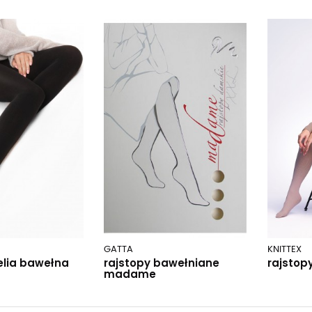
GATTA
KNITTEX
elia bawełna
rajstopy bawełniane
rajstop
madame