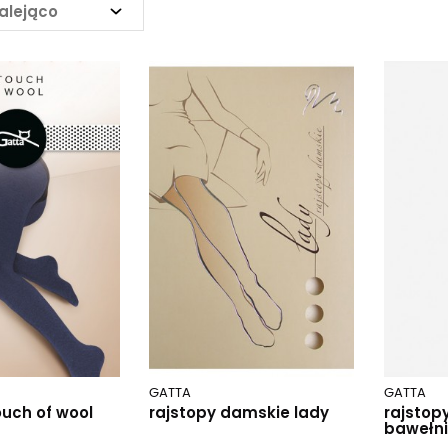
alejąco
GATTA
GATTA
ouch of wool
rajstopy damskie lady
rajstop
bawełn