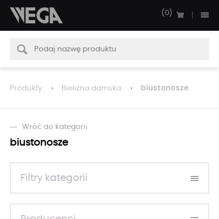
0
biustonosze
Produkty
Bielizna damska
Wróć do kategorii
biustonosze
Filtry kategorii