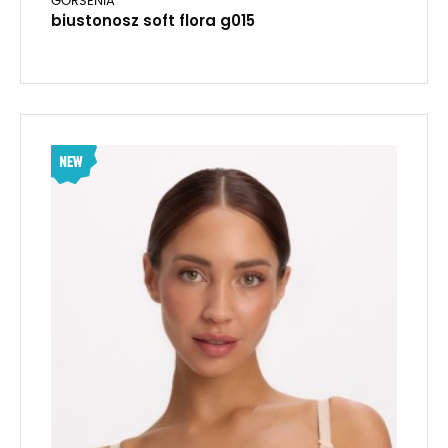
GORSENIA
biustonosz soft flora g015