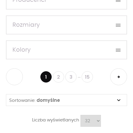
Producenci
Rozmiary
Kolory
1
2
3
15
...
domyślne
Sortowanie:
Liczba wyświetlanych