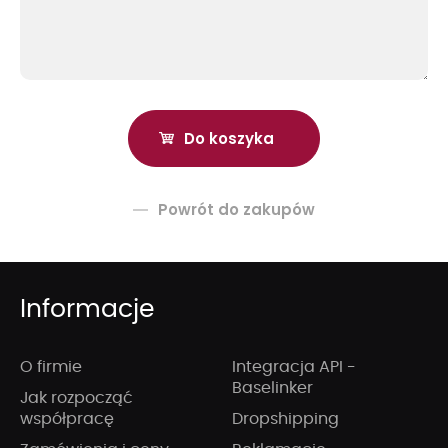
Powrót do zakupów
Informacje
O firmie
Integracja API -
Baselinker
Jak rozpocząć
współpracę
Dropshipping