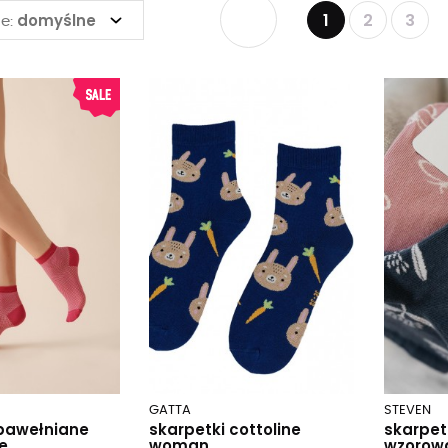
1
2
3
domyślne
e:
GATTA
STEVEN
 bawełniane
skarpetki cottoline
skarpet
e
woman
wzorow