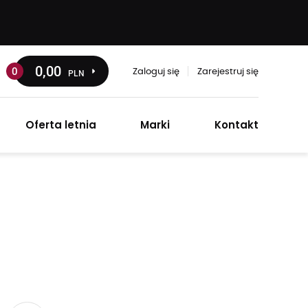
0
,00
0
PLN
Zaloguj się
Zarejestruj się
Oferta letnia
Marki
Kontakt