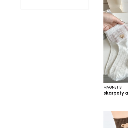
beżowy-szary/paski 050
bianco.wz 01
biały
biały/mix wzór
biały/złoty lureks
black
black.g95/wz.090
black.g95/wz.208
black.g95/wz.252
black.g95/wz.987
black.g95/wz.996
black.g9e/wz.996
MAGNETIS
skarpety a
blackgree.w1a/wz.088
block hearts niebieski
blue.b33/wz.772
blue.b53/wz.200
blueyello.w9h/wz.115