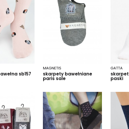
MAGNETIS
GATTA
bawełna sb157
skarpety bawełniane
skarpet
paris sale
paski