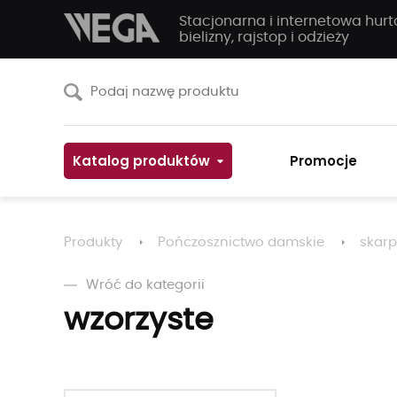
Stacjonarna i internetowa hur
bielizny, rajstop i odzieży
Katalog produktów
Promocje
Produkty
Pończosznictwo damskie
skarp
Wróć do kategorii
wzorzyste