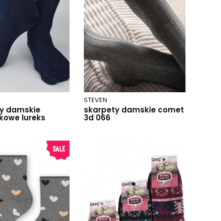
STEVEN
y damskie
skarpety damskie comet
kowe lureks
3d 066