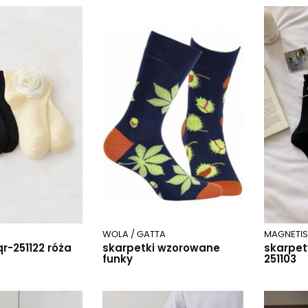
WOLA / GATTA
MAGNETIS
qr-251122 róża
skarpetki wzorowane
skarpet
funky
251103