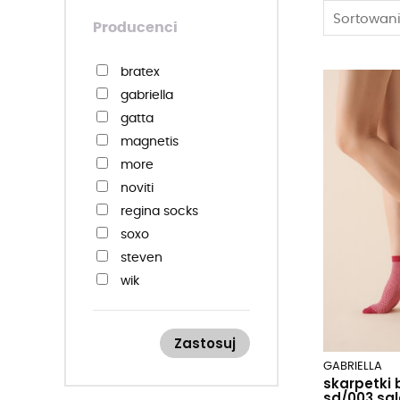
Sortowani
Producenci
bratex
gabriella
gatta
magnetis
more
noviti
regina socks
soxo
steven
wik
wola / gatta
yo! yoclub
Zastosuj
GABRIELLA
skarpetki
sd/003 sal