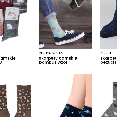
REGINA SOCKS
NOVITI
damskie
skarpety damskie
skarpet
8
bambus wzór
bezucis
sb075