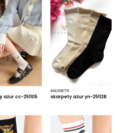
MAGNETIS
y ażur cc-251105
skarpety ażur yn-251128