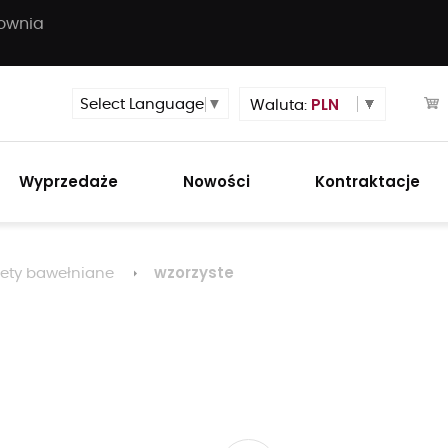
townia
PLN
Select Language
▼
Waluta:
Wyprzedaże
Nowości
Kontraktacje
wzorzyste
ety bawełniane