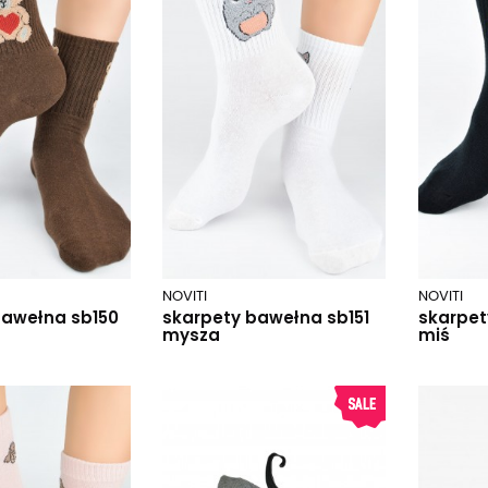
NOVITI
NOVITI
bawełna sb150
skarpety bawełna sb151
skarpet
mysza
miś