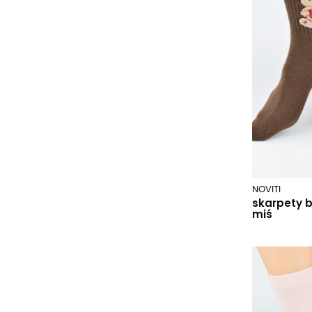
bordowy
bordowy paski
brown coal.q10/wz.969
brown.m9a/wz.251
browncoal.q10/wz.198
brudny róż
brązowy
brązowy/lureks
błękitny
cactus bordowy
NOVITI
cali.q34/wz.182
skarpety 
cappucino
miś
ceylan.q35/wz.103
ceylan.q35/wz.262
ceylan.q35/wz.994
ceylan.q35/wz.998
ciemny szary/grafitowy 038