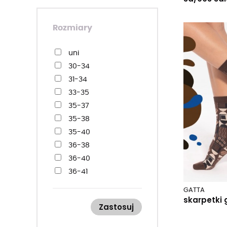
Rozmiary
uni
30-34
31-34
33-35
35-37
35-38
35-40
36-38
36-40
36-41
38-40
GATTA
38-41
skarpetki 
Zastosuj
39-41
39-42