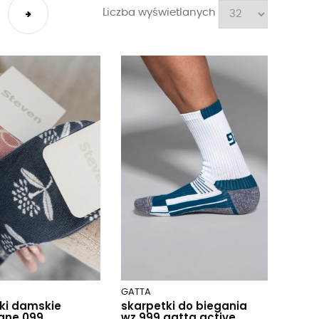
Liczba wyświetlanych
GATTA
ki damskie
skarpetki do biegania
ane 099
wz.999 gatta active