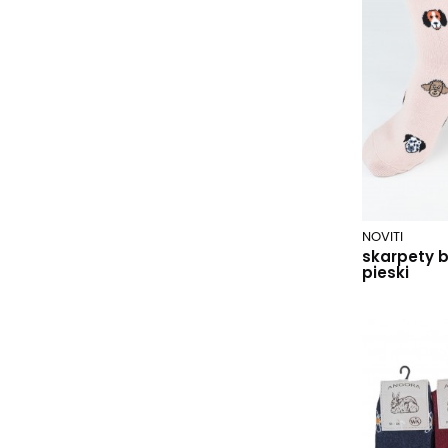
cocoa.m3j/wz.990
czarny
czarny 08
czarny/mix wzór
czarny/papaja
czarny/szary 035
czerwony/h400
dark choco.wz 02
dark choco.wz 03
NOVITI
dark choco.wz 04
skarpety 
drops niebieski
pieski
ecru
ecrui
farby grafitowy
ferrari.wz 01
flaming malinowy
flaming pomarańczowy