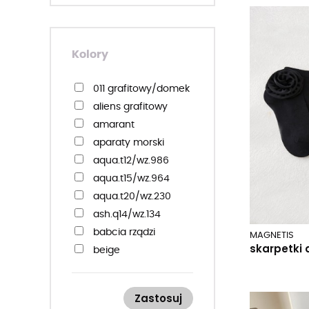
40-45
41-46
42-44
Kolory
43-46
44-46
011 grafitowy/domek
aliens grafitowy
amarant
aparaty morski
aqua.t12/wz.986
aqua.t15/wz.964
aqua.t20/wz.230
ash.q14/wz.134
babcia rządzi
MAGNETIS
skarpetki 
beige
beige.e21/wz.106
beige.e35/w.042
Zastosuj
beżowy