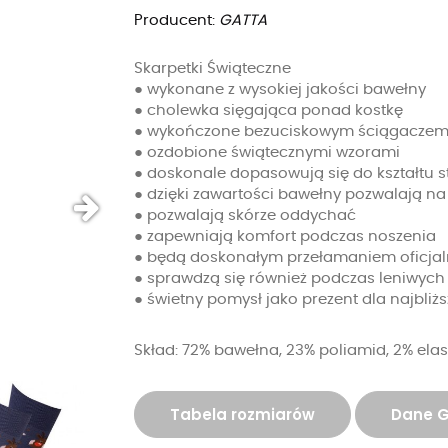
Producent:
GATTA
Skarpetki Świąteczne
● wykonane z wysokiej jakości bawełny
● cholewka sięgająca ponad kostkę
● wykończone bezuciskowym ściągacze
● ozdobione świątecznymi wzorami
● doskonale dopasowują się do kształtu s
● dzięki zawartości bawełny pozwalają n
● pozwalają skórze oddychać
● zapewniają komfort podczas noszenia
● będą doskonałym przełamaniem oficjalny
● sprawdzą się również podczas leniwyc
● świetny pomysł jako prezent dla najbliż
Skład: 72% bawełna, 23% poliamid, 2% ela
Tabela rozmiarów
Dane 