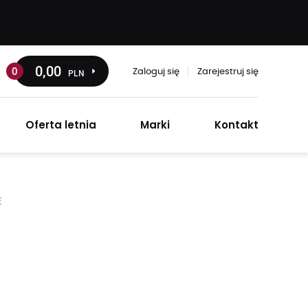
0
,00
0
PLN
Zaloguj się
Zarejestruj się
Oferta letnia
Marki
Kontakt
E