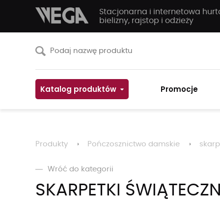
Stacjonarna i internetowa hur
bielizny, rajstop i odzieży
Katalog produktów
Promocje
Produkty
Pończosznictwo damskie
skarp
Wróć do kategorii
SKARPETKI ŚWIĄTECZ