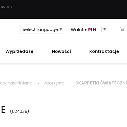
townia
PLN
Select Language
▼
Waluta:
Wyprzedaże
Nowości
Kontraktacje
SKARPETKI ŚWIĄTECZN
ety bawełniane
wzorzyste
NE
024039