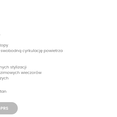
m
topy
a swobodną cyrkulację powietrza
ch stylizacji
h zimowych wieczorów
szych
stan
GPRS