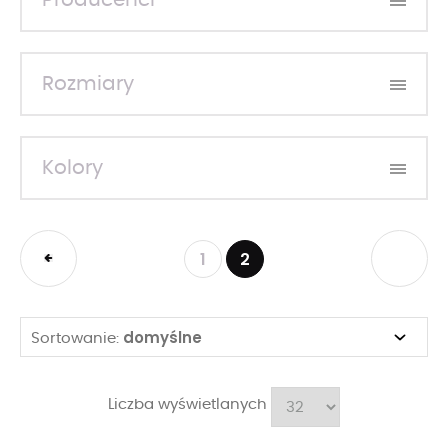
Producenci
Rozmiary
Kolory
1
2
domyślne
Sortowanie:
Liczba wyświetlanych