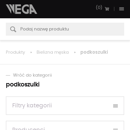
0
podkoszulki
Produkty
Bielizna męska
Wróć do kategorii
podkoszulki
Filtry kategorii