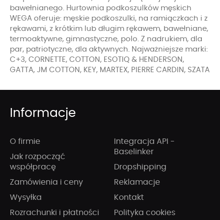
bawełnianego. Hurtownia podkoszulków męskich
WEGA oferuje: męskie podkoszulki, na ramiączkach i z
rękawami, z krótkim lub długim rękawem, bawełniane,
termoaktywne, gimnastyczne, polo. Z nadrukiem, dla
par, patriotyczne, dla aktywnych. Najważniejsze marki:
C+3, CORNETTE, COTTON, ESOTIQ & HENDERSON,
GATTA, JM COTTON, KEY, MARTEX, PIERRE CARDIN, SZATA
Informacje
O firmie
Integracja API -
Baselinker
Jak rozpocząć
współpracę
Dropshipping
Zamówienia i ceny
Reklamacje
Wysyłka
Kontakt
Rozrachunki i płatności
Polityka cookies