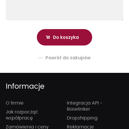
Powrót do zakupów
Informacje
O firmie
Integracja API -
Baselinker
Jak rozpocząć
współpracę
Dropshipping
Zamówienia i ceny
Reklamacje