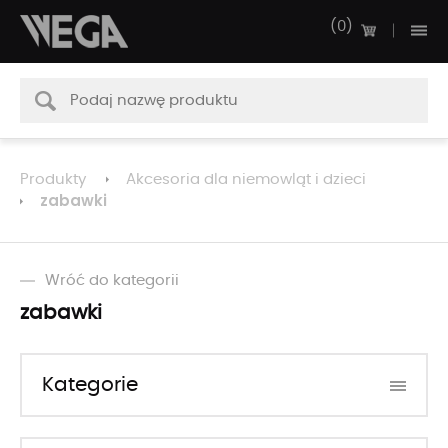
0
Produkty
Akcesoria dla niemowląt i dzieci
zabawki
Wróć do kategorii
zabawki
Kategorie