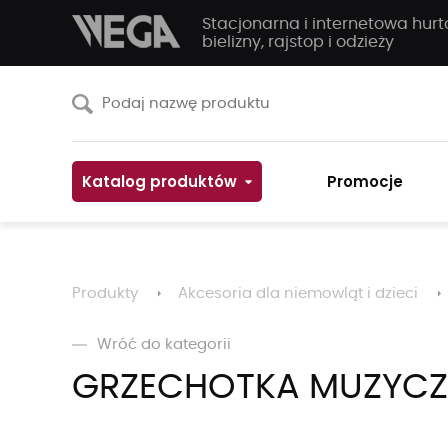
Stacjonarna i internetowa hur
bielizny, rajstop i odzieży
Katalog produktów
Promocje
Produkty
Akcesoria dla niemowląt i dzieci
Wróć do kategorii
GRZECHOTKA MUZYCZN