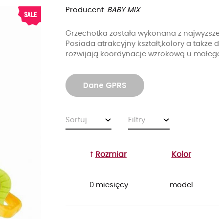
Producent:
BABY MIX
Grzechotka została wykonana z najwyższej
Posiada atrakcyjny kształt,kolory a takż
rozwijają koordynacje wzrokową u małego
Dane GPRS
Sortuj
Filtry
Rozmiar
Kolor
0 miesięcy
model