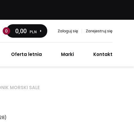
0
,00
0
PLN
Zaloguj się
Zarejestruj się
Oferta letnia
Marki
Kontakt
IK MORSKI SALE
28