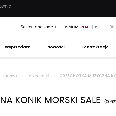
townia
PLN
Select Language
▼
Waluta:
Wyprzedaże
Nowości
Kontraktacje
GRZECHOTKA MUZYCZNA KON
zabawki
grzechotki
A KONIK MORSKI SALE
0092