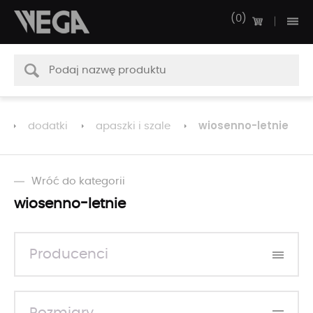
0
wiosenno-letnie
dodatki
apaszki i szale
Wróć do kategorii
wiosenno-letnie
Producenci